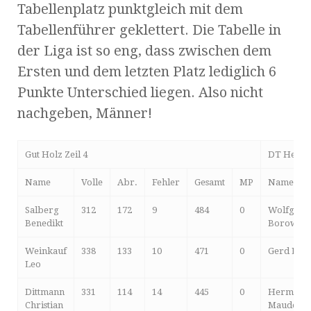
Tabellenplatz punktgleich mit dem
Tabellenführer geklettert. Die Tabelle in
der Liga ist so eng, dass zwischen dem
Ersten und dem letzten Platz lediglich 6
Punkte Unterschied liegen. Also nicht
nachgeben, Männer!
Gut Holz Zeil 4
DT Herre
Name
Volle
Abr.
Fehler
Gesamt
MP
Name
Salberg
312
172
9
484
0
Wolfgang
Benedikt
Borowski
Weinkauf
338
133
10
471
0
Gerd Loh
Leo
Dittmann
331
114
14
445
0
Hermann
Christian
Mauder