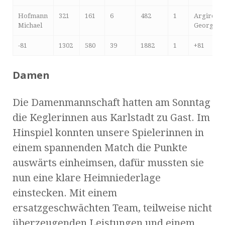
Hofmann
321
161
6
482
1
Argiropo
Michael
Georgios
-81
1302
580
39
1882
1
+81
Damen
Die Damenmannschaft hatten am Sonntag
die Keglerinnen aus Karlstadt zu Gast. Im
Hinspiel konnten unsere Spielerinnen in
einem spannenden Match die Punkte
auswärts einheimsen, dafür mussten sie
nun eine klare Heimniederlage
einstecken. Mit einem
ersatzgeschwächten Team, teilweise nicht
überzeugenden Leistungen und einem