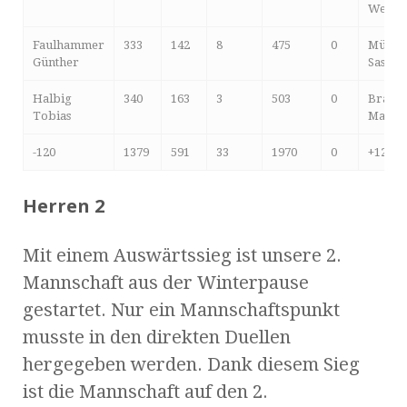
Werne
Faulhammer
333
142
8
475
0
Müller
Günther
Sascha
Halbig
340
163
3
503
0
Braun
Tobias
Matthi
-120
1379
591
33
1970
0
+120
Herren 2
Mit einem Auswärtssieg ist unsere 2.
Mannschaft aus der Winterpause
gestartet. Nur ein Mannschaftspunkt
musste in den direkten Duellen
hergegeben werden. Dank diesem Sieg
ist die Mannschaft auf den 2.