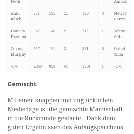
Nöth
Annalena
Anni
351
135
11
486
0
Netrval
Rösch
Gertrud
Daniela
367
148
9
515
1
Wittmann
Eisenhut
Gabi
Corina
337
194
3
531
0
Göbel
Murphy
Sinja
-176
2063
828
69
2891
1
+176
Gemischt
Mit einer knappen und unglücklichen
Niederlage ist die gemischte Mannschaft
in die Rückrunde gestartet. Dank dem
guten Ergebnissen des Anfangspärchens