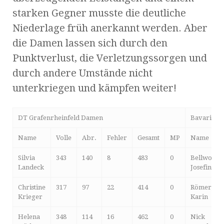
starken Gegner musste die deutliche
Niederlage früh anerkannt werden. Aber
die Damen lassen sich durch den
Punktverlust, die Verletzungssorgen und
durch andere Umstände nicht
unterkriegen und kämpfen weiter!
DT Grafenrheinfeld Damen
Bavaria Ka
Name
Volle
Abr.
Fehler
Gesamt
MP
Name
Silvia
343
140
8
483
0
Bellwood
Landeck
Josefine
Christine
317
97
22
414
0
Römer
Krieger
Karin
Helena
348
114
16
462
0
Nick