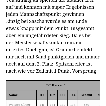
auf und konnten mit super Ergebnissen
jeden Mannschaftspunkt gewinnen.
Einzig bei Sascha wurde es am Ende
etwas knapp mit dem Punkt. Insgesamt
aber ein ungefährdeter Sieg. Da es bei
der Meisterschaftskonkurrenz ein
direktes Duell gab, ist Grafenrheinfeld
nur noch mit Sand punktgleich und immer
noch auf dem 2. Platz. Spitzenreiter ist
nach wie vor Zeil mit 1 Punkt Vorsprung
DT Herren 1
Name
D 1
D 2
D 3
D 4
Gesamt
MP
Werner Oliver
141
144
131
134
550
1