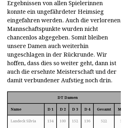
Ergebnissen von allen Spielerinnen
konnte ein ungefährdeter Heimsieg
eingefahren werden. Auch die verlorenen
Mannschaftspunkte wurden nicht
chancenlos abgegeben. Somit bleiben
unsere Damen auch weiterhin
ungeschlagen in der Rückrunde. Wir
hoffen, dass dies so weiter geht, dann ist
auch die ersehnte Meisterschaft und der
damit verbundener Aufstieg noch drin.
DT Damen
Name
D 1
D 2
D 3
D 4
Gesamt
MP
Landeck Silvia
134
100
152
136
522
1