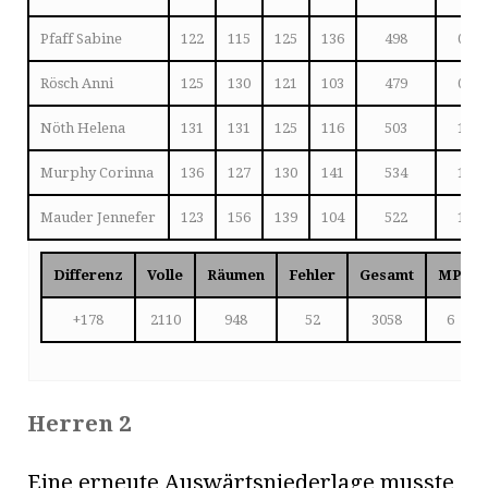
Pfaff Sabine
122
115
125
136
498
0
Rösch Anni
125
130
121
103
479
0
Nöth Helena
131
131
125
116
503
1
Murphy Corinna
136
127
130
141
534
1
Mauder Jennefer
123
156
139
104
522
1
Differenz
Volle
Räumen
Fehler
Gesamt
MP
+178
2110
948
52
3058
6
Herren 2
Eine erneute Auswärtsniederlage musste