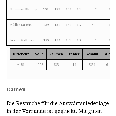
Hümmer Philipp
151
138
142
145
576
1
Müller Sascha
129
131
141
129
530
1
Braun Matthias
135
124
151
165
575
1
Differenz
Volle
Räumen
Fehler
Gesamt
MP
+181
1508
723
14
2231
6
Damen
Die Revanche für die Auswärtsniederlage
in der Vorrunde ist geglückt. Mit guten