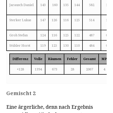
Jarausch Daniel
143
160
135
144
582
1
Sterker Lukas
147
126
116
125
514
1
Groh Stefan
124
116
125
122
487
0
Stühler Horst
119
125
130
110
484
0
Differenz
Volle
Räumen
Fehler
Gesamt
MP
+128
1394
673
28
2067
4
Gemischt 2
Eine ärgerliche, denn nach Ergebnis