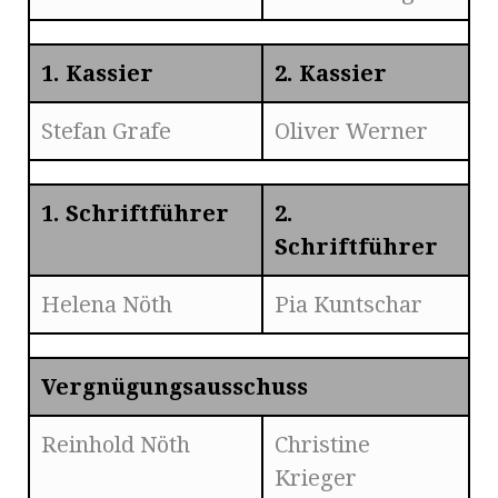
1. Kassier
2. Kassier
Stefan Grafe
Oliver Werner
1. Schriftführer
2.
Schriftführer
Helena Nöth
Pia Kuntschar
Vergnügungsausschuss
Reinhold Nöth
Christine
Krieger